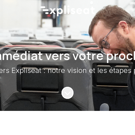
édiat vers votre proc
rs Expliseat : notre vision et les étapes
Faire défiler jusqu'au contenu