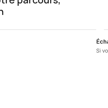
n
Éch
Si v